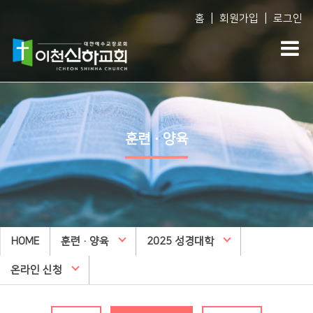
|
|
홈
회원가입
로그인
Vision
예배생방송
다음세대
담임목사 소개
담임목사 설교
WEM영어예배
훈련·양육
섬기는 사람들
주일오후예배 설교
영아부
예배 시간
수요예배 설교
유아부
교회사역
찬양대
유치부
오시는 길
특별집회
유년부
HOME
교회시설
훈련·양육
교리특강
2025 성경대학
초등부
안아주심
신하TV
중등부
온라인 신청
Dream Center
고등부
횡성안아주심 Dream