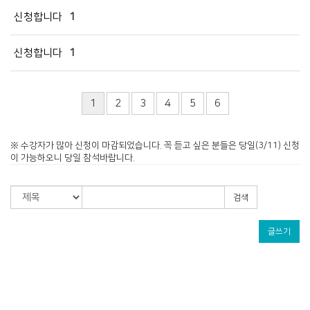
경조게시판
신청합니다
1
행사·홍보영상
신청합니다
1
특송영상
언론보도
교역자 특송
1
2
3
4
5
6
온라인행정
※ 수강자가 많아 신청이 마감되었습니다. 꼭 듣고 싶은 분들은 당일(3/11) 신청
이 가능하오니 당일 참석바랍니다.
검색
글쓰기