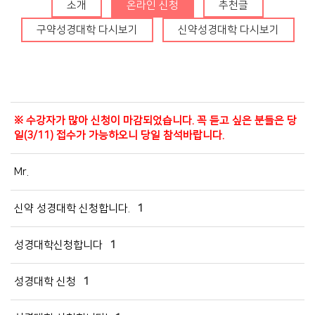
청년부
소개
온라인 신청
추천글
Center
구약성경대학 다시보기
신약성경대학 다시보기
※ 수강자가 많아 신청이 마감되었습니다. 꼭 듣고 싶은 분들은 당
일(3/11) 접수가 가능하오니 당일 참석바랍니다.
훈련·양육
행사알리미
교인이 되시려면
Mr.
2025 성경대학
2026 특별새벽기도회
새가족 소개
제자예비학교
2025 특별새벽기도회
바나바팀
신약 성경대학 신청합니다.
1
제자훈련
2024 특별새벽기도회
성경대학신청합니다
1
전도폭발
2024 대각성 전도집
회
성경대학 신청
사역훈련
1