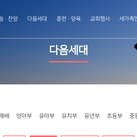
씀·찬양
다음세대
훈련·양육
교회행사
새가족
다음세대
훈련·양육
행사알리미
다음세대
WEM영어예배
2025 성경대학
2026 특별새벽기도
영아부
제자예비학교
2025 특별새벽기도
유아부
제자훈련
2024 특별새벽기도
유치부
전도폭발
2024 대각성 전도집
회
유년부
사역훈련
초등부
예배
영아부
유아부
유치부
유년부
초등부
중
중등부
고등부