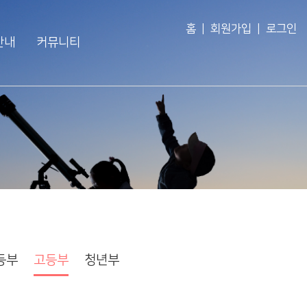
홈
|
회원가입
|
로그인
안내
커뮤니티
교인이 되시려면
공지사항
회
새가족 소개
주보
회
바나바팀
영상광고
회
행사사진
경조게시판
행사·홍보영상
특송영상
등부
고등부
청년부
언론보도
교역자 특송