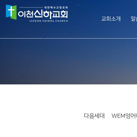
교회소개
말
Vision
예배생방송
담임목사 소개
담임목사 설교
섬기는 사람들
주일오후예배 설교
예배 시간
수요예배 설교
교회사역
찬양대
오시는 길
특별집회
교회시설
교리특강
다음세대
WEM영어
안아주심
신하TV
Dream Center
횡성안아주심 Dream