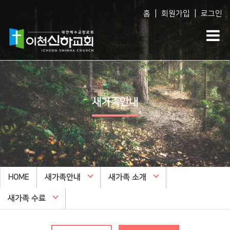
|
|
홈
회원가입
로그인
Vision
예배생방송
다음세대
담임목사 소개
담임목사 설교
WEM영어예배
새가족안내
섬기는 사람들
주일오후예배 설교
영아부
예배 시간
수요예배 설교
유아부
교회사역
찬양대
유치부
오시는 길
특별집회
유년부
HOME
교회시설
새가족안내
교리특강
새가족 소개
초등부
안아주심
신하TV
중등부
새가족 수료
Dream Center
고등부
횡성안아주심 Dream