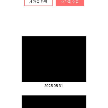
청년부
새가족 환영
새가족 수료
Center
훈련·양육
행사알리미
교인이 되시려면
2025 성경대학
2026 특별새벽기도회
새가족 소개
Views
제자예비학교
2025 특별새벽기도회
바나바팀
제자훈련
2024 특별새벽기도회
2026.05.31
전도폭발
2024 대각성 전도집
회
사역훈련