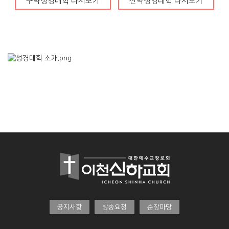
구약성경대학 다시보기
신약성경대학 다시보기
청년부
Center
훈련·양육
행사알리미
교인이 되시려면
2025 성경대학
2026 특별새벽기도회
새가족 소개
제자예비학교
2025 특별새벽기도회
바나바팀
제자훈련
2024 특별새벽기도회
전도폭발
2024 대각성 전도집
회
사역훈련
공지사항
방송요청
순장마당