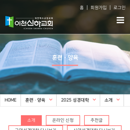
|
|
홈
회원가입
로그인
Vision
예배생방송
다음세대
담임목사 소개
담임목사 설교
WEM영어예배
훈련·양육
섬기는 사람들
주일오후예배 설교
영아부
예배 시간
수요예배 설교
유아부
교회사역
찬양대
유치부
오시는 길
특별집회
유년부
HOME
교회시설
훈련·양육
교리특강
2025 성경대학
초등부
소개
안아주심
신하TV
중등부
Dream Center
소개
온라인 신청
추천글
고등부
횡성안아주심 Dream