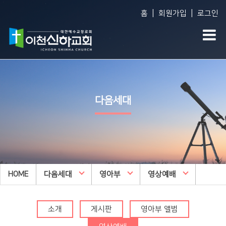
|
|
홈
회원가입
로그인
Vision
예배생방송
다음세대
담임목사 소개
담임목사 설교
WEM영어예배
다음세대
섬기는 사람들
주일오후예배 설교
영아부
예배 시간
수요예배 설교
유아부
교회사역
찬양대
유치부
오시는 길
특별집회
유년부
HOME
교회시설
다음세대
교리특강
영아부
영상예배
초등부
안아주심
신하TV
중등부
Dream Center
소개
게시판
영아부 앨범
고등부
횡성안아주심 Dream