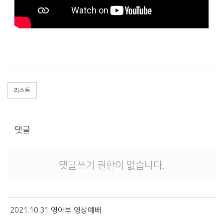
경조게시판
행사·홍보영상
특송영상
언론보도
교역자 특송
온라인행정
리스트
댓글
댓글쓰기 권한이 없습니다.
2021.10.31 영아부 영상예배