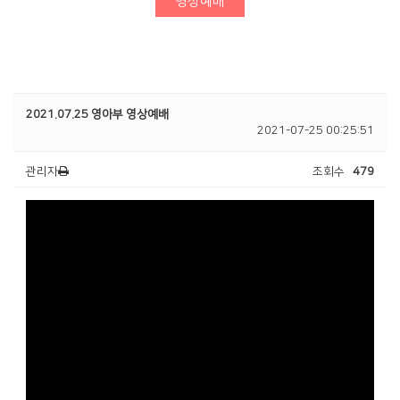
영상예배
청년부
Center
2021.07.25 영아부 영상예배
2021-07-25 00:25:51
관리자
조회수
479
훈련·양육
행사알리미
교인이 되시려면
2025 성경대학
2026 특별새벽기도회
새가족 소개
제자예비학교
2025 특별새벽기도회
바나바팀
제자훈련
2024 특별새벽기도회
전도폭발
2024 대각성 전도집
회
사역훈련