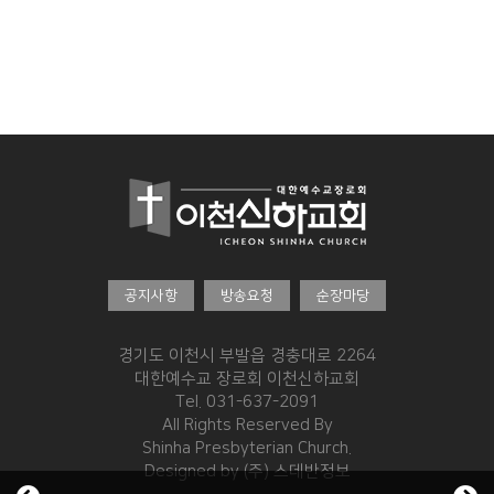
공지사항
방송요청
순장마당
경기도 이천시 부발읍 경충대로 2264
대한예수교 장로회 이천신하교회
Tel. 031-637-2091
All Rights Reserved By
Shinha Presbyterian Church.
Designed by
(주) 스데반정보