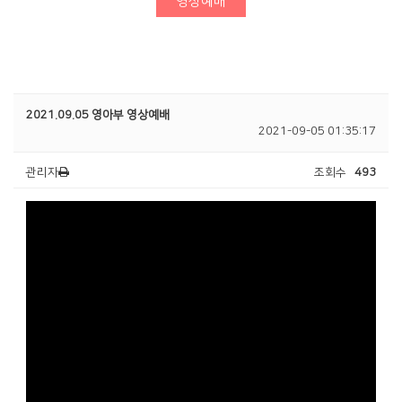
영상예배
청년부
Center
2021.09.05 영아부 영상예배
2021-09-05 01:35:17
관리자
조회수
493
훈련·양육
행사알리미
교인이 되시려면
2025 성경대학
2026 특별새벽기도회
새가족 소개
제자예비학교
2025 특별새벽기도회
바나바팀
제자훈련
2024 특별새벽기도회
전도폭발
2024 대각성 전도집
회
사역훈련