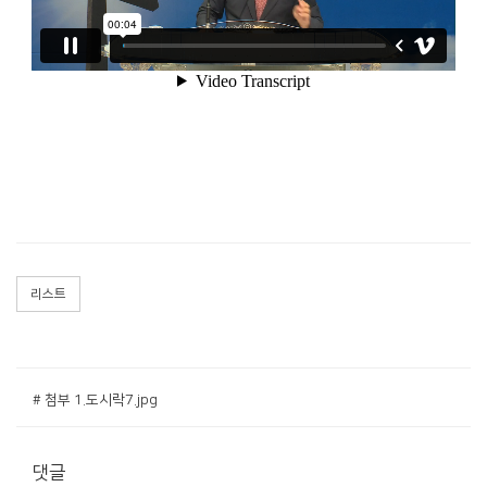
리스트
공지사항
주보
# 첨부 1.도시락7.jpg
영상광고
행사사진
댓글