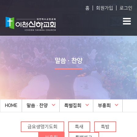
|
|
홈
회원가입
로그인
Vision
예배생방송
다음세대
담임목사 소개
담임목사 설교
WEM영어예배
말씀·찬양
섬기는 사람들
주일오후예배 설교
영아부
예배 시간
수요예배 설교
유아부
교회사역
찬양대
유치부
오시는 길
특별집회
유년부
HOME
교회시설
말씀·찬양
교리특강
특별집회
부흥회
초등부
안아주심
신하TV
중등부
Dream Center
금요생명기도회
특새
특밤
고등부
횡성안아주심 Dream