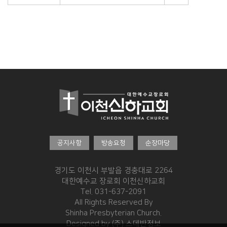
공지사항
방송요청
순장마당
경기도 이천시 부발읍 경충대로 2264
대한예수교 장로회 이천신하교회
Tel. 031-637-2091
All Rights Reserved By
Shinha Presbyterian Church.
Designed by
(주) 스데반정보