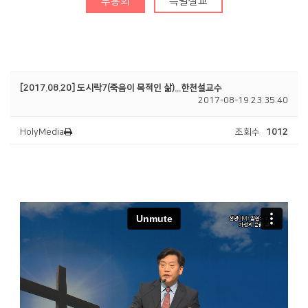
부흥회
특별설교
청년부
Center
[2017.08.20] 도시락7(죽음이 목적인 삶)...한천설교수
2017-08-19 23:35:40
HolyMedia
조회수
1012
훈련·양육
행사알리미
교인이 되시려면
2025 성경대학
2026 특별새벽기도회
새가족 소개
제자예비학교
2025 특별새벽기도회
바나바팀
제자훈련
2024 특별새벽기도회
전도폭발
2024 대각성 전도집
회
사역훈련