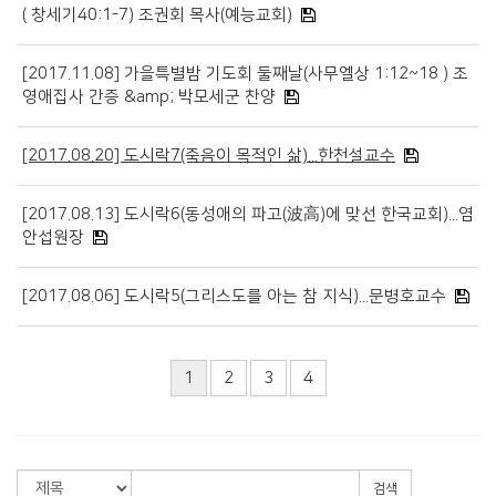
( 창세기40:1-7) 조권회 목사(예능교회)
[2017.11.08] 가을특별밤 기도회 둘째날(사무엘상 1:12~18 ) 조
영애집사 간증 &amp; 박모세군 찬양
[2017.08.20] 도시락7(죽음이 목적인 삶)...한천설교수
[2017.08.13] 도시락6(동성애의 파고(波高)에 맞선 한국교회)...염
안섭원장
[2017.08.06] 도시락5(그리스도를 아는 참 지식)...문병호교수
1
2
3
4
검색