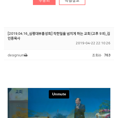
부흥회
특별설교
청년부
Center
[2019.04.16_심령대부흥성회] 착한일을 넘치게 하는 교회 (고후 9:8)_김
인중목사
2019-04-22 22:10:26
designium
조회수
763
훈련·양육
행사알리미
교인이 되시려면
2025 성경대학
2026 특별새벽기도회
새가족 소개
제자예비학교
2025 특별새벽기도회
바나바팀
제자훈련
2024 특별새벽기도회
전도폭발
2024 대각성 전도집
회
사역훈련