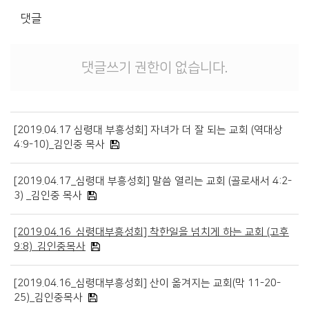
경조게시판
댓글
행사·홍보영상
특송영상
댓글쓰기 권한이 없습니다.
언론보도
교역자 특송
온라인행정
[2019.04.17 심령대 부흥성회] 자녀가 더 잘 되는 교회 (역대상
4:9-10)_김인중 목사
[2019.04.17_심령대 부흥성회] 말씀 열리는 교회 (골로새서 4:2-
3) _김인중 목사
[2019.04.16_심령대부흥성회] 착한일을 넘치게 하는 교회 (고후
9:8)_김인중목사
[2019.04.16_심령대부흥성회] 산이 옮겨지는 교회(막 11-20-
25)_김인중목사