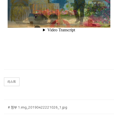
리스트
공지사항
주보
영상광고
# 첨부 1.img_20190422221026_1.jpg
행사사진