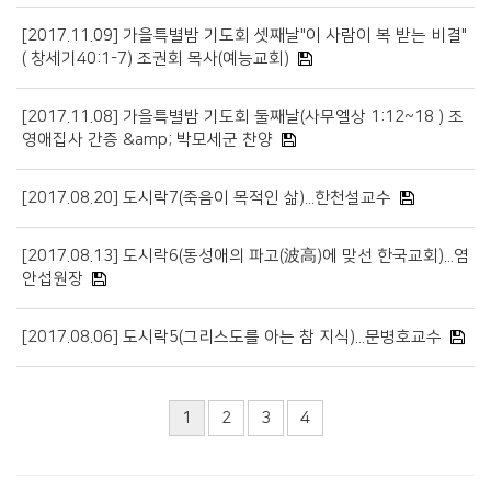
[2017.11.09] 가을특별밤 기도회 셋째날"이 사람이 복 받는 비결"
( 창세기40:1-7) 조권회 목사(예능교회)
[2017.11.08] 가을특별밤 기도회 둘째날(사무엘상 1:12~18 ) 조
영애집사 간증 &amp; 박모세군 찬양
[2017.08.20] 도시락7(죽음이 목적인 삶)...한천설교수
[2017.08.13] 도시락6(동성애의 파고(波高)에 맞선 한국교회)...염
안섭원장
[2017.08.06] 도시락5(그리스도를 아는 참 지식)...문병호교수
1
2
3
4