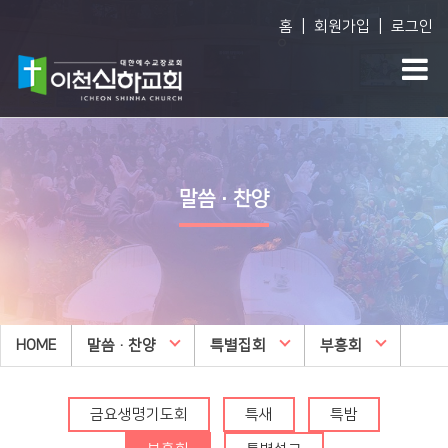
|
|
홈
회원가입
로그인
Vision
예배생방송
다음세대
담임목사 소개
담임목사 설교
WEM영어예배
말씀·찬양
섬기는 사람들
주일오후예배 설교
영아부
예배 시간
수요예배 설교
유아부
교회사역
찬양대
유치부
오시는 길
특별집회
유년부
HOME
교회시설
말씀·찬양
교리특강
특별집회
부흥회
초등부
안아주심
신하TV
중등부
Dream Center
금요생명기도회
특새
특밤
고등부
횡성안아주심 Dream