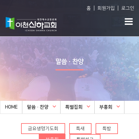
|
|
홈
회원가입
로그인
Vision
예배생방송
다음세대
담임목사 소개
담임목사 설교
WEM영어예배
말씀·찬양
섬기는 사람들
주일오후예배 설교
영아부
예배 시간
수요예배 설교
유아부
교회사역
찬양대
유치부
오시는 길
특별집회
유년부
HOME
교회시설
말씀·찬양
교리특강
특별집회
부흥회
초등부
안아주심
신하TV
중등부
Dream Center
금요생명기도회
특새
특밤
고등부
횡성안아주심 Dream