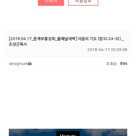
부흥회
특별설교
청년부
Center
[2018.04.17_춘계부흥성회_둘째날새벽] 야곱의 기도 (창32:24-32) _
조성근목사
2018-04-17 00:09:08
designium
조회수
894
훈련·양육
행사알리미
교인이 되시려면
2025 성경대학
2026 특별새벽기도회
새가족 소개
제자예비학교
2025 특별새벽기도회
바나바팀
제자훈련
2024 특별새벽기도회
전도폭발
2024 대각성 전도집
회
사역훈련