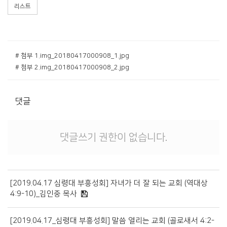
경조게시판
리스트
행사·홍보영상
특송영상
# 첨부 1.img_20180417000908_1.jpg
언론보도
# 첨부 2.img_20180417000908_2.jpg
교역자 특송
온라인행정
댓글
댓글쓰기 권한이 없습니다.
[2019.04.17 심령대 부흥성회] 자녀가 더 잘 되는 교회 (역대상
4:9-10)_김인중 목사
[2019.04.17_심령대 부흥성회] 말씀 열리는 교회 (골로새서 4:2-