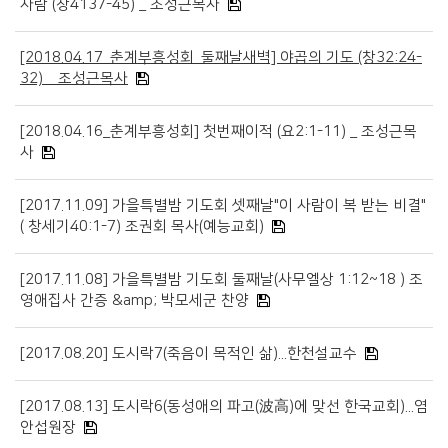
사람 (창4137-45) _ 조성근목사
[2018.04.17_춘계부흥성회_둘째날새벽] 야곱의 기도 (창32:24-
32) _ 조성근목사
[2018.04.16_춘계부흥성회] 첫번째이적 (요2:1-11) _ 조성근목
사
[2017.11.09] 가을특별밤 기도회 셋째날"이 사람이 복 받는 비결"
( 창세기40:1-7) 조권회 목사(예능교회)
[2017.11.08] 가을특별밤 기도회 둘째날(사무엘상 1:12~18 ) 조
영애집사 간증 &amp; 박모세군 찬양
[2017.08.20] 도시락7(죽음이 목적인 삶)...한천설교수
[2017.08.13] 도시락6(동성애의 파고(波高)에 맞선 한국교회)...염
안섭원장