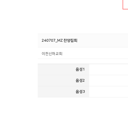
Center
240707_MZ 찬양집회
이천신하교회
음성1
음성2
음성3