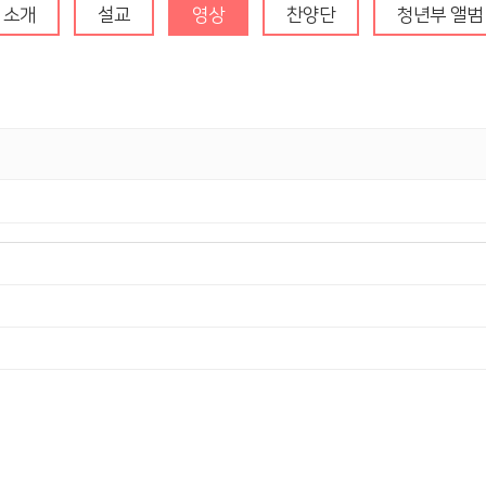
청년부
소개
설교
영상
찬양단
청년부 앨범