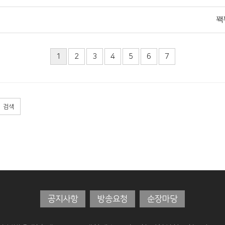
꽥
1
2
3
4
5
6
7
검색
공지사항
방송요청
순장마당