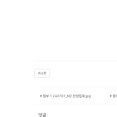
리스트
# 첨부 1.240707_MZ 찬양집회.jpg
# 첨
댓글