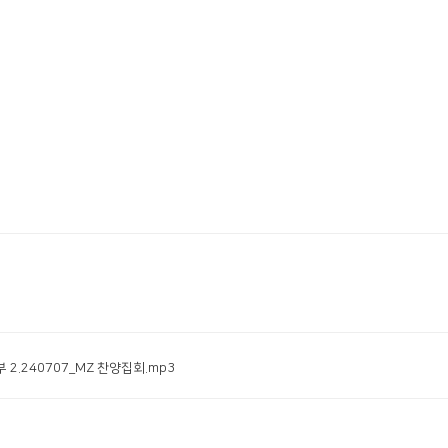
부 2.240707_MZ 찬양집회.mp3