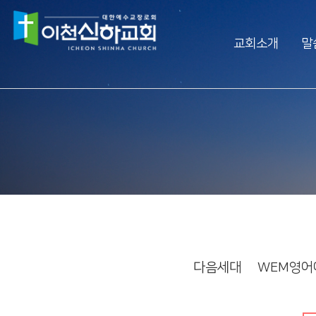
교회소개
말
Vision
예배생방송
담임목사 소개
담임목사 설교
섬기는 사람들
주일오후예배 설교
예배 시간
수요예배 설교
교회사역
찬양대
오시는 길
특별집회
교회시설
교리특강
다음세대
WEM영어
안아주심
신하TV
Dream Center
횡성안아주심 Dream