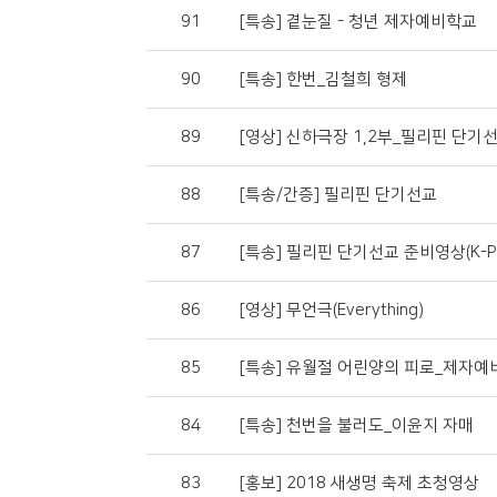
91
[특송] 곁눈질 - 청년 제자예비학교
90
[특송] 한번_김철희 형제
89
[영상] 신하극장 1,2부_필리핀 단기
88
[특송/간증] 필리핀 단기선교
87
[특송] 필리핀 단기선교 준비영상(K-PO
86
[영상] 무언극(Everything)
85
[특송] 유월절 어린양의 피로_제자예
84
[특송] 천번을 불러도_이윤지 자매
83
[홍보] 2018 새생명 축제 초청영상