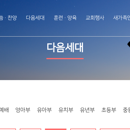
씀·찬양
다음세대
훈련·양육
교회행사
새가족
다음세대
훈련·양육
행사알리미
다음세대
WEM영어예배
2025 성경대학
2026 특별새벽기도
영아부
제자예비학교
2025 특별새벽기도
유아부
제자훈련
2024 특별새벽기도
유치부
전도폭발
2024 대각성 전도집
회
유년부
사역훈련
초등부
예배
영아부
유아부
유치부
유년부
초등부
중
중등부
고등부