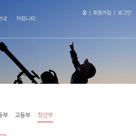
홈
|
회원가입
|
로그인
안내
커뮤니티
교인이 되시려면
공지사항
회
새가족 소개
주보
회
바나바팀
영상광고
회
행사사진
경조게시판
행사·홍보영상
특송영상
등부
고등부
청년부
언론보도
교역자 특송