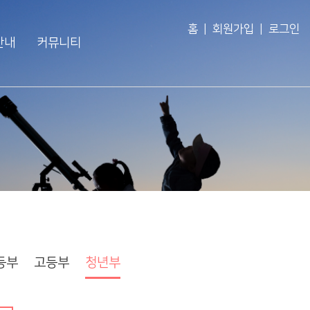
홈
|
회원가입
|
로그인
안내
커뮤니티
교인이 되시려면
공지사항
회
새가족 소개
주보
회
바나바팀
영상광고
회
행사사진
경조게시판
행사·홍보영상
특송영상
등부
고등부
청년부
언론보도
교역자 특송