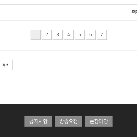
꽥
1
2
3
4
5
6
7
검색
공지사항
방송요청
순장마당