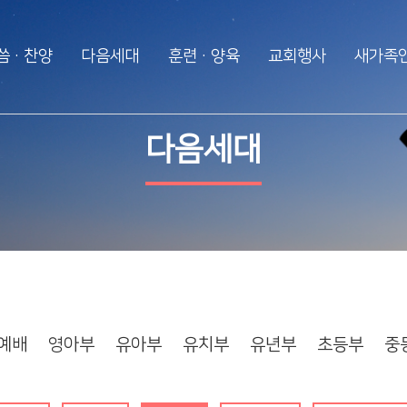
씀·찬양
다음세대
훈련·양육
교회행사
새가족
다음세대
훈련·양육
행사알리미
다음세대
WEM영어예배
2025 성경대학
2026 특별새벽기도
영아부
제자예비학교
2025 특별새벽기도
유아부
제자훈련
2024 특별새벽기도
유치부
전도폭발
2024 대각성 전도집
회
유년부
사역훈련
초등부
예배
영아부
유아부
유치부
유년부
초등부
중
중등부
고등부