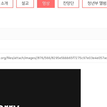
청년부
소개
설교
영상
찬양단
청년부 앨범
ha.org/files/attach/images//876/566/8295e5bbb65f7275c97e03e4e057