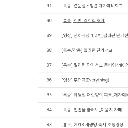
91
[특송] 곁눈질 - 청년 제자예비학교
90
[특송] 한번_김철희 형제
89
[영상] 신하극장 1,2부_필리핀 단기
88
[특송/간증] 필리핀 단기선교
87
[특송] 필리핀 단기선교 준비영상(K-PO
86
[영상] 무언극(Everything)
85
[특송] 유월절 어린양의 피로_제자예
84
[특송] 천번을 불러도_이윤지 자매
83
[홍보] 2018 새생명 축제 초청영상