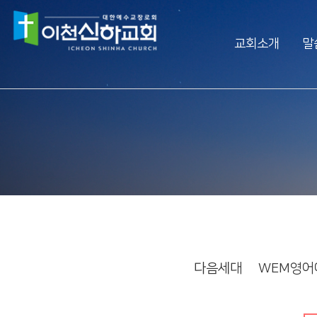
교회소개
말
Vision
예배생방송
담임목사 소개
담임목사 설교
섬기는 사람들
주일오후예배 설교
예배 시간
수요예배 설교
교회사역
찬양대
오시는 길
특별집회
교회시설
교리특강
다음세대
WEM영어
안아주심
신하TV
Dream Center
횡성안아주심 Dream