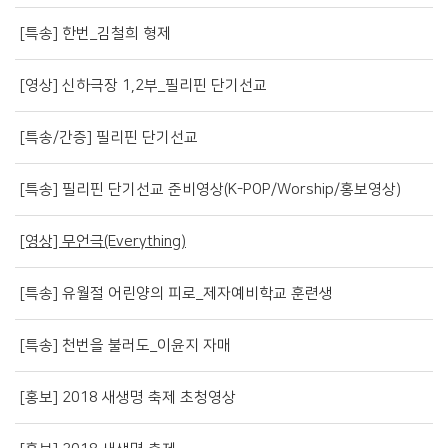
[특송] 한번_김철희 형제
[영상] 신하극장 1,2부_필리핀 단기선교
[특송/간증] 필리핀 단기선교
[특송] 필리핀 단기선교 준비영상(K-POP/Worship/홍보영상)
[영상] 무언극(Everything)
[특송] 유월절 어린양의 피로_제자예비학교 훈련생
[특송] 천번을 불러도_이윤지 자매
[홍보] 2018 새생명 축제 초청영상