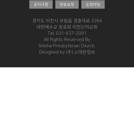
공지사항
방송요청
순장마당
경기도 이천시 부발읍 경충대로 2264
대한예수교 장로회 이천신하교회
Tel. 031-637-2091
All Rights Reserved By
Shinha Presbyterian Church.
Designed by
(주) 스데반정보