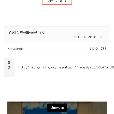
청년부 앨범
청년부
Center
[영상] 무언극(Everything)
2019-07-28 01:17:31
HolyMedia
조회수
753
행사알리미
교인이 되시려면
음
2026 특별새벽기도회
새가족 소개
성
http://media.shinha.org/files/attach/images//905/565/7a
1
2025 특별새벽기도회
바나바팀
2024 특별새벽기도회
2024 대각성 전도집
회