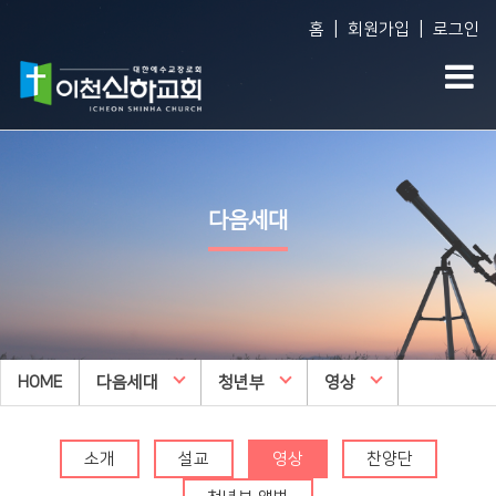
|
|
홈
회원가입
로그인
Vision
예배생방송
다음세
담임목사 소개
담임목사 설교
WEM영어
다음세대
섬기는 사람들
주일오후예배 설교
영아부
예배 시간
수요예배 설교
유아부
교회사역
찬양대
유치부
오시는 길
특별집회
유년부
HOME
다음세대
교회시설
청년부
교리특강
영상
초등부
안아주심
신하TV
중등부
Dream Center
소개
설교
영상
찬양단
고등부
횡성안아주심 Dream